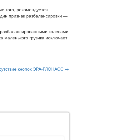
ме того, рекомендуется
один признак разбалансировки —
 с разбалансированными колесами
ка маленького грузика исключает
тсутствие кнопок ЭРА-ГЛОНАСС →