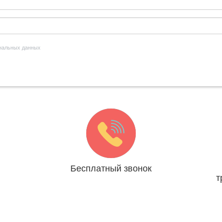
ональных данных
Бесплатный звонок
т
ря
Мы платим за Вас