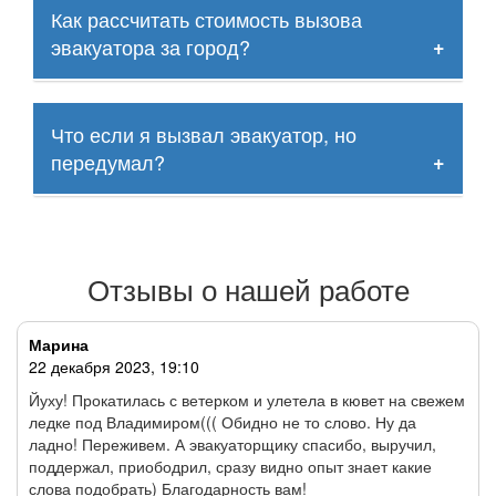
ось машины устанавливается на платформу
Как рассчитать стоимость вызова
эвакуатора составляет не более 20-30 минут. Это
эвакуатора, а другие колеса продолжают движение
возможно благодаря тому, что наши водители
эвакуатора за город?
по асфальту (либо закрепляются на подкатной
дежурят в разных точках Владимира и области.
тележке).
Причем, дежурство осуществляется 24 часа в сутки.
Вот почему мы так оперативно реагируем на
При заказе эвакуатора за город дополнительно
вызовы. Задержка может возникать только в часы
Что если я вызвал эвакуатор, но
учитывается пробег эвакуатора в одну сторону. Зная
пик из-за заторов на дорогах.
километраж и цену за 1 км, не трудно рассчитать
передумал?
сумму доплаты. Чтобы уточнить стоимость,
свяжитесь с нашим оператором.
Если вы вызвали эвакуатор, а затем нашли способ
самостоятельно решить проблему — как можно
быстрее позвоните нам и отмените заказ. Это
Отзывы о нашей работе
бесплатно. Однако, если эвакуатор уже прибудет к
вам — придется компенсировать расходы на
топливо.
Марина
22 декабря 2023, 19:10
Йуху! Прокатилась с ветерком и улетела в кювет на свежем
ледке под Владимиром((( Обидно не то слово. Ну да
ладно! Переживем. А эвакуаторщику спасибо, выручил,
поддержал, приободрил, сразу видно опыт знает какие
слова подобрать) Благодарность вам!