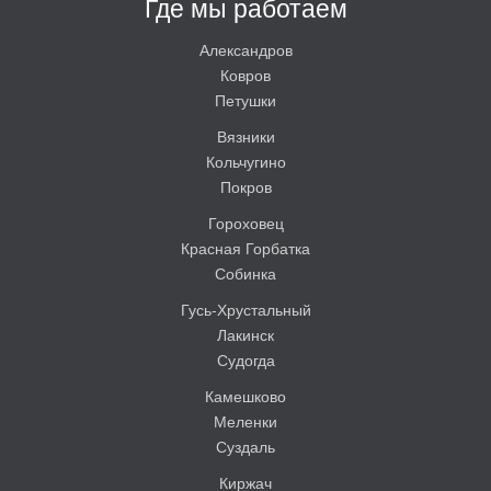
Где мы работаем
Александров
Ковров
Петушки
Вязники
Кольчугино
Покров
Гороховец
Красная Горбатка
Собинка
Гусь-Хрустальный
Лакинск
Судогда
Камешково
Меленки
Суздаль
Киржач