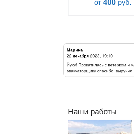
от
400
руб.
Марина
22 декабря 2023, 19:10
е в поле…… Звоню в первый
Йуху! Прокатилась с ветерком и 
эвакуаторщику спасибо, выручил,
Наши работы