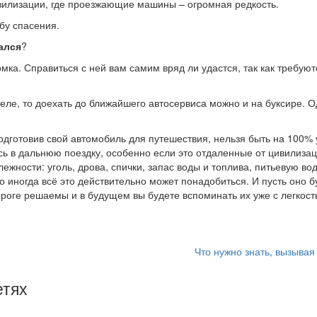
вилизации, где проезжающие машины – огромная редкость.
бу спасения.
ался
?
ка. Справиться с ней вам самим вряд ли удастся, так как требуют
еле, то доехать до ближайшего автосервиса можно и на буксире. О
подготовив свой автомобиль для путешествия, нельзя быть на 100%
сь в дальнюю поездку, особенно если это отдаленные от цивилизац
ности: уголь, дрова, спички, запас воды и топлива, питьевую воду
о иногда всё это действительно может понадобиться. И пусть оно б
ороге решаемы и в будущем вы будете вспоминать их уже с легкост
Что нужно знать, вызывая
етях