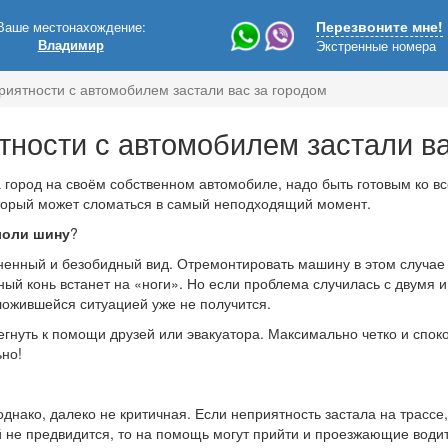
Ваше местонахождение:
Перезвоните мне!
Владимир
Экстренные номера
риятности с автомобилем застали вас за городом
тности с автомобилем застали ва
а город на своём собственном автомобиле, надо быть готовым ко в
торый может сломаться в самый неподходящий момент.
лоли шину
?
енный и безобидный вид. Отремонтировать машину в этом случае н
ый конь встанет на «ноги». Но если проблема случилась с двумя и
ложившейся ситуацией уже не получится.
нуть к помощи друзей или эвакуатора. Максимально четко и спок
но!
днако, далеко не критичная. Если неприятность застала на трассе
 не предвидится, то на помощь могут прийти и проезжающие водите