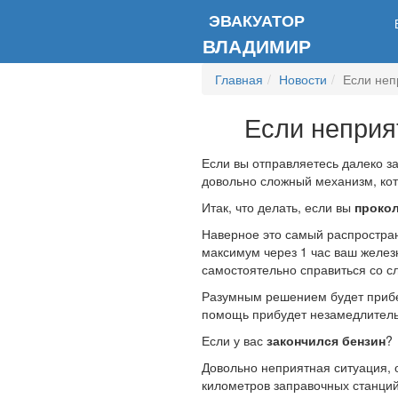
ЭВАКУАТОР
ВЛАДИМИР
Главная
Новости
Если неп
Если неприя
Если вы отправляетесь далеко з
довольно сложный механизм, ко
Итак, что делать, если вы
проко
Наверное это самый распростран
максимум через 1 час ваш железн
самостоятельно справиться со с
Разумным решением будет прибег
помощь прибудет незамедлитель
Если у вас
закончился бензин
?
Довольно неприятная ситуация, о
километров заправочных станций