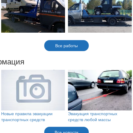
Все работы
рмация
Новые правила эвакуации
Эвакуация транспортных
транспортных средств
средств любой массы
Все новости