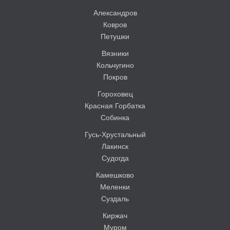
Александров
Ковров
Петушки
Вязники
Кольчугино
Покров
Гороховец
Красная Горбатка
Собинка
Гусь-Хрустальный
Лакинск
Судогда
Камешково
Меленки
Суздаль
Киржач
Муром