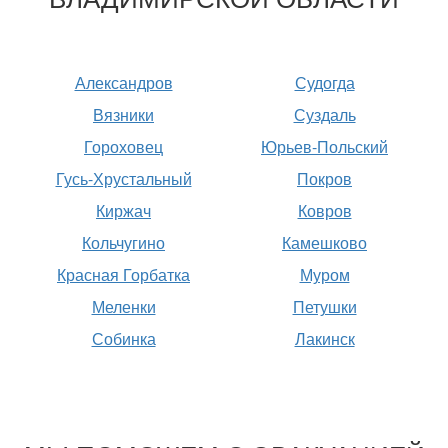
Александров
Судогда
Вязники
Суздаль
Гороховец
Юрьев-Польский
Гусь-Хрустальный
Покров
Киржач
Ковров
Кольчугино
Камешково
Красная Горбатка
Муром
Меленки
Петушки
Собинка
Лакинск