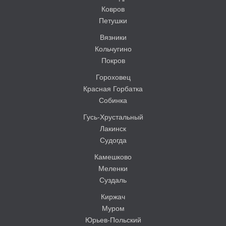
Ковров
Петушки
Вязники
Кольчугино
Покров
Гороховец
Красная Горбатка
Собинка
Гусь-Хрустальный
Лакинск
Судогда
Камешково
Меленки
Суздаль
Киржач
Муром
Юрьев-Польский