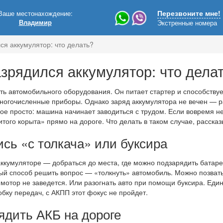
Ваше местонахождение:
Перезвоните мне!
Владимир
Экстренные номера
ся аккумулятор: что делать?
зрядился аккумулятор: что дела
ь автомобильного оборудования. Он питает стартер и способствует
ногочисленные приборы. Однако заряд аккумулятора не вечен — р
ое просто: машина начинает заводиться с трудом. Если вовремя 
итого корыта» прямо на дороге. Что делать в таком случае, расск
ись «с толкача» или буксира
ккумуляторе — добраться до места, где можно подзарядить батар
ый способ решить вопрос — «толкнуть» автомобиль. Можно позвать
а мотор не заведется. Или разогнать авто при помощи буксира. Ед
бку передач, с АКПП этот фокус не пройдет.
рядить АКБ на дороге