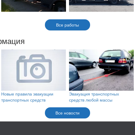
Все работы
рмация
Новые правила эвакуации
Эвакуация транспортных
транспортных средств
средств любой массы
Все новости