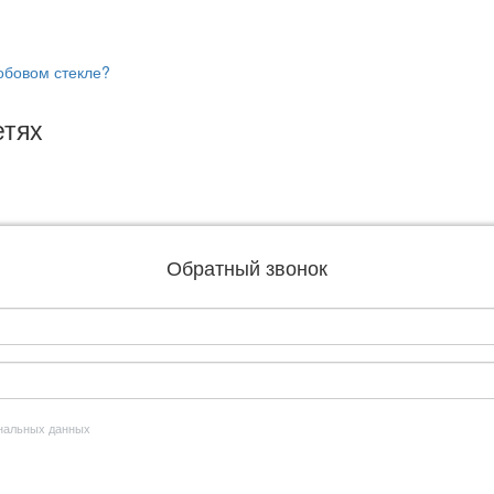
обовом стекле?
етях
Обратный звонок
ональных данных