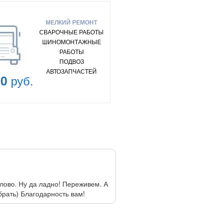
МЕЛКИЙ РЕМОНТ
СВАРОЧНЫЕ РАБОТЫ
ШИНОМОНТАЖНЫЕ
РАБОТЫ
ПОДВОЗ
АВТОЗАПЧАСТЕЙ
00
руб.
Ольга
04 декабря 2023, 15:26
слово. Ну да ладно! Переживем. А
Спасибо за помощь в трудной 
брать) Благодарность вам!
такое случается. В итоге ост