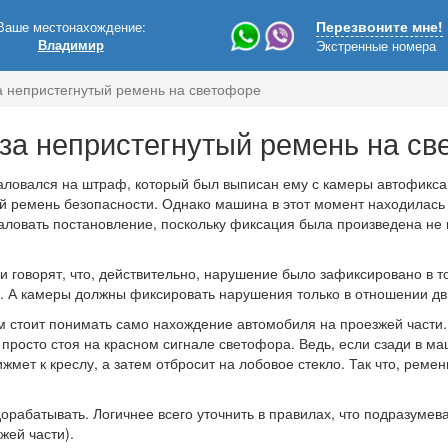
Ваше местонахождение:
Перезвоните мне!
Владимир
Экстренные номера
 непристегнутый ремень на светофоре
за непристегнутый ремень на св
аловался на штраф, который был выписан ему с камеры автофикс
й ремень безопасности. Однако машина в этот момент находилась 
ловать постановление, поскольку фиксация была произведена не
 говорят, что, действительно, нарушение было зафиксировано в то
. А камеры должны фиксировать нарушения только в отношении д
м стоит понимать само нахождение автомобиля на проезжей части. 
 просто стоя на красном сигнале светофора. Ведь, если сзади в м
ижмет к креслу, а затем отбросит на лобовое стекло. Так что, реме
орабатывать. Логичнее всего уточнить в правилах, что подразумев
жей части).