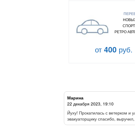
ПЕРЕ
НОВЫХ
СПОРТ
РЕТРО АВ
от
400
руб.
Марина
22 декабря 2023, 19:10
е в поле…… Звоню в первый
Йуху! Прокатилась с ветерком и 
эвакуаторщику спасибо, выручил,