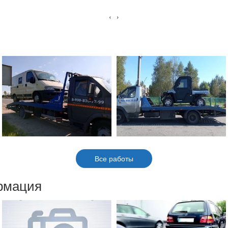
‹
›
Все работы
рмация