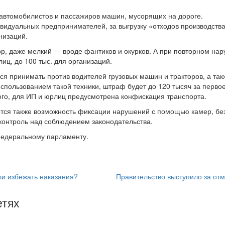
 автомобилистов и пассажиров машин, мусорящих на дороге.
ивидуальных предпринимателей, за выгрузку «отходов производства
низаций.
р, даже мелкий — вроде фантиков и окурков. А при повторном на
лиц, до 100 тыс. для организаций.
я принимать против водителей грузовых машин и тракторов, а та
спользованием такой техники, штраф будет до 120 тысяч за перво
ого, для ИП и юрлиц предусмотрена конфискация транспорта.
тся также возможность фиксации нарушений с помощью камер, без
контроль над соблюдением законодательства.
федеральному парламенту.
ли избежать наказания?
Правительство выступило за от
етях