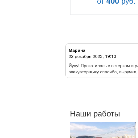
от
400
руб.
Марина
22 декабря 2023, 19:10
е в поле…… Звоню в первый
Йуху! Прокатилась с ветерком и 
эвакуаторщику спасибо, выручил,
Наши работы