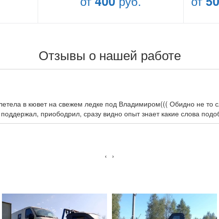
от
400
руб.
от
5
Отзывы о нашей работе
улетела в кювет на свежем ледке под Владимиром((( Обидно не то 
 поддержал, приободрил, сразу видно опыт знает какие слова подо
‹
›