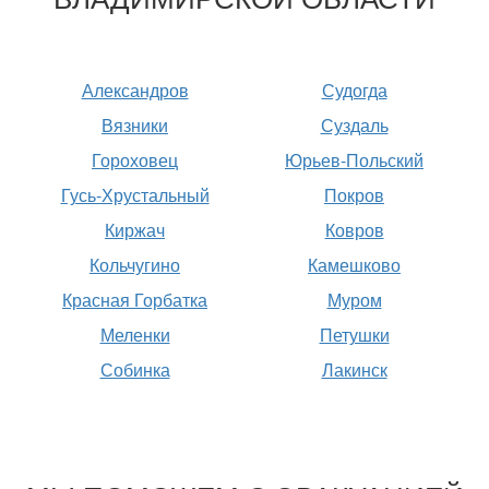
Александров
Судогда
Вязники
Суздаль
Гороховец
Юрьев-Польский
Гусь-Хрустальный
Покров
Киржач
Ковров
Кольчугино
Камешково
Красная Горбатка
Муром
Меленки
Петушки
Собинка
Лакинск