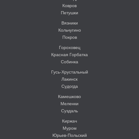
Ковров
Петушки
Вязники
Кольчугино
Покров
Гороховец
Красная Горбатка
Собинка
Гусь-Хрустальный
Лакинск
Судогда
Камешково
Меленки
Суздаль
Киржач
Муром
Юрьев-Польский