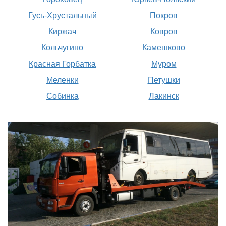
Гусь-Хрустальный
Покров
Киржач
Ковров
Кольчугино
Камешково
Красная Горбатка
Муром
Меленки
Петушки
Собинка
Лакинск