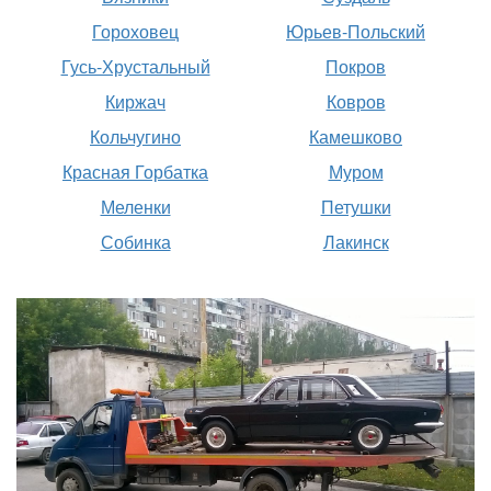
Гороховец
Юрьев-Польский
Гусь-Хрустальный
Покров
Киржач
Ковров
Кольчугино
Камешково
Красная Горбатка
Муром
Меленки
Петушки
Собинка
Лакинск