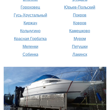
Гороховец
Юрьев-Польский
Гусь-Хрустальный
Покров
Киржач
Ковров
Кольчугино
Камешково
Красная Горбатка
Муром
Меленки
Петушки
Собинка
Лакинск