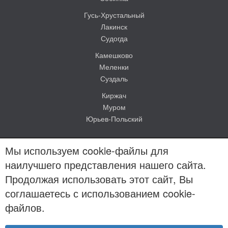
Гусь-Хрустальный
Лакинск
Судогда
Камешково
Меленки
Суздаль
Киржач
Муром
Юрьев-Польский
Мы используем cookie-файлы для
наилучшего представления нашего сайта.
Продолжая использовать этот сайт, Вы
© Evakuator-vladimir.ru 2012-2026
соглашаетесь с использованием cookie-
Карта сайта
Политика конфиденциальности
файлов.
Все цены на сайте носят исключительно ознакомительный