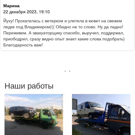
Ольга
04 декабря 2023, 15:26
Спасибо за помощь в трудной ситуации. Надеться не на кого,
что делать?? Вызывать эвакуатор! Деньги отходят на второй
план когда такое случается. В итоге остается только
благодарность. А если зима, мороз? Не шутите со здоровьем и
жизнью! Вызывайте сразу
‹
›
Наши работы