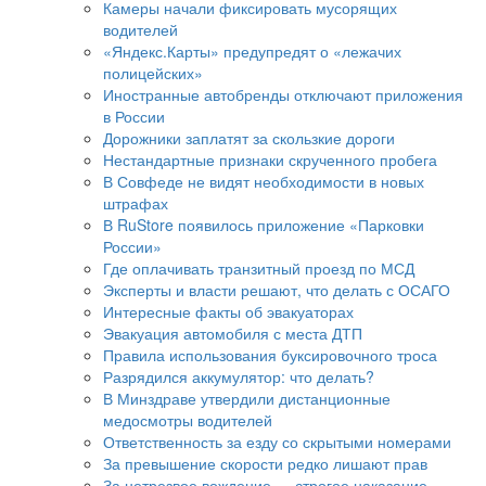
Камеры начали фиксировать мусорящих
водителей
«Яндекс.Карты» предупредят о «лежачих
полицейских»
Иностранные автобренды отключают приложения
в России
Дорожники заплатят за скользкие дороги
Нестандартные признаки скрученного пробега
В Совфеде не видят необходимости в новых
штрафах
В RuStore появилось приложение «Парковки
России»
Где оплачивать транзитный проезд по МСД
Эксперты и власти решают, что делать с ОСАГО
Интересные факты об эвакуаторах
Эвакуация автомобиля с места ДТП
Правила использования буксировочного троса
Разрядился аккумулятор: что делать?
В Минздраве утвердили дистанционные
медосмотры водителей
Ответственность за езду со скрытыми номерами
За превышение скорости редко лишают прав
За нетрезвое вождение — строгое наказание